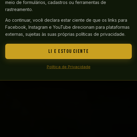
sociais.
meio de formulários, cadastros ou ferramentas de
rastreamento.
Ao continuar, você declara estar ciente de que os links para
Facebook, Instagram e YouTube direcionam para plataformas
FACEBOOK
INSTAGRAM
YOUTUBE
externas, sujeitas às suas próprias políticas de privacidade.
SANTO ÂNGELO — RIO GRANDE DO SUL
LI E ESTOU CIENTE
© 2026 Fenamilho Internacional. Todos os direitos reservados.
Política de Privacidade
CNPJ 89.969.588/0001-08 · Santo Ângelo/RS