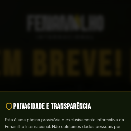
EM BREVE!
Privacidade e transparência
Estamos preparando uma nova experiência digital para 
Fenamilho Internacional.
Esta é uma página provisória e exclusivamente informativa da
Enquanto isso, aproveite para nos acompanhar em nossas redes
Fenamilho Internacional. Não coletamos dados pessoais por