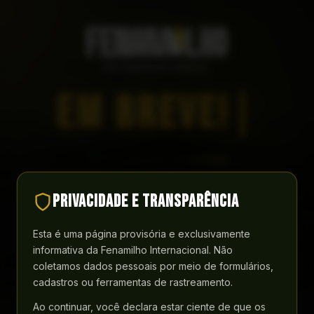
EM BREVE!
Estamos preparando uma nova experiência digital para a
Privacidade e transparência
Fenamilho Internacional.
Esta é uma página provisória e exclusivamente
Enquanto isso, aproveite para nos acompanhar em nossas
redes sociais.
informativa da Fenamilho Internacional. Não
coletamos dados pessoais por meio de formulários,
cadastros ou ferramentas de rastreamento.
FACEBOOK
INSTAGRAM
Ao continuar, você declara estar ciente de que os
YOUTUBE