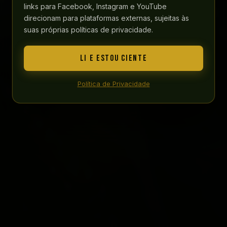
links para Facebook, Instagram e YouTube
direcionam para plataformas externas, sujeitas às
SANTO ÂNGELO — RIO GRANDE DO SUL
suas próprias políticas de privacidade.
© 2026 Fenamilho Internacional. Todos os direitos reservados.
LI E ESTOU CIENTE
CNPJ 89.969.588/0001-08 · Santo Ângelo/RS
Política de Privacidade